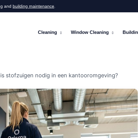
ng
and
building maintenance
.
Cleaning
Window Cleaning
Buildi
is stofzuigen nodig in een kantooromgeving?