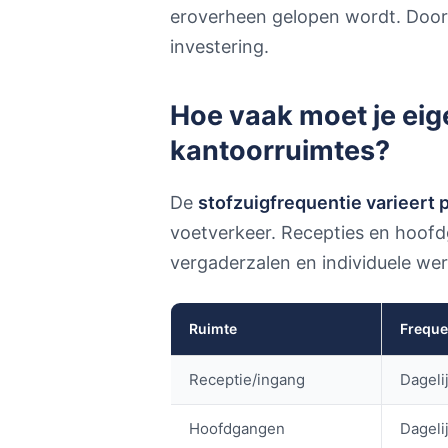
eroverheen gelopen wordt. Door 
investering.
Hoe vaak moet je eige
kantoorruimtes?
De
stofzuigfrequentie varieert 
voetverkeer. Recepties en hoofd
vergaderzalen en individuele we
Ruimte
Freque
Receptie/ingang
Dageli
Hoofdgangen
Dageli