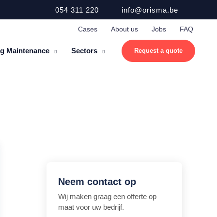
054 311 220
info@orisma.be
Cases
About us
Jobs
FAQ
ng Maintenance
Sectors
Request a quote
Neem contact op
Wij maken graag een offerte op
maat voor uw bedrijf.