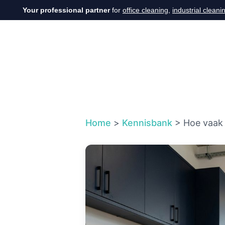
Skip
Your professional partner
for
office cleaning
,
industrial cleani
to
content
Home
>
Kennisbank
>
Hoe vaak 